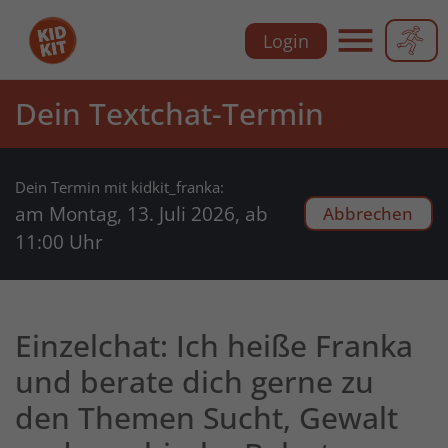
Zu
Zu
Zu
Zu
Login
der
dem
der
dem
Hauptnavigation
Inhalt
Meta-
Footer
Hauptnavi
der
der
Navigation
der
Dein Textchat-Termin
Webseite
Webseite
der
Webseite
Webseite
Dein Termin mit kidkit_franka:
am Montag, 13. Juli 2026, ab
Abbrechen
11:00 Uhr
Einzelchat: Ich heiße Franka
und berate dich gerne zu
den Themen Sucht, Gewalt