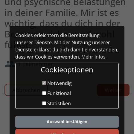
und psychische Belastungen
in deiner Familie. Mir ist es
wichtig, dass du dich in der
Beratung sicher und wohl
Cookies erleichtern die Bereitstellung
fühlst.
unserer Dienste. Mit der Nutzung unserer
Dienste erklärst du dich damit einverstanden,
dass wir Cookies verwenden.
Mehr Infos
group
1 Teilnehmer
Cookieoptionen
Notwendig
Abbrechen
Weiter
Funktional
Statistiken
Auswahl bestätigen