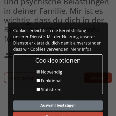
und psychische Belastungen
in deiner Familie. Mir ist es
wichtig, dass du dich in der
Beratung sicher und wohl
Cookies erleichtern die Bereitstellung
fühlst.
unserer Dienste. Mit der Nutzung unserer
Dienste erklärst du dich damit einverstanden,
dass wir Cookies verwenden.
Mehr Infos
group
1 Teilnehmer
Cookieoptionen
Notwendig
Abbrechen
Weiter
Funktional
Statistiken
Auswahl bestätigen