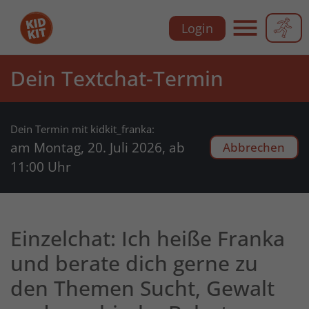
Zu
Zu
Zu
Zu
Login
der
dem
der
dem
Hauptnavigation
Inhalt
Meta-
Footer
Hauptnavi
der
der
Navigation
der
Dein Textchat-Termin
Webseite
Webseite
der
Webseite
Webseite
Dein Termin mit kidkit_franka:
am Montag, 20. Juli 2026, ab
Abbrechen
11:00 Uhr
Einzelchat: Ich heiße Franka
und berate dich gerne zu
den Themen Sucht, Gewalt