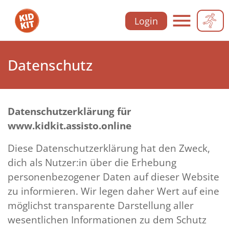
Zu
Zu
Zu
Zu
Login
der
dem
der
dem
Hauptnavigation
Inhalt
Meta-
Footer
Hauptnavi
der
der
Navigation
der
Datenschutz
Webseite
Webseite
der
Webseite
Webseite
Datenschutzerklärung für
www.kidkit.assisto.online
Diese Datenschutzerklärung hat den Zweck,
dich als Nutzer:in über die Erhebung
personenbezogener Daten auf dieser Website
zu informieren. Wir legen daher Wert auf eine
möglichst transparente Darstellung aller
wesentlichen Informationen zu dem Schutz