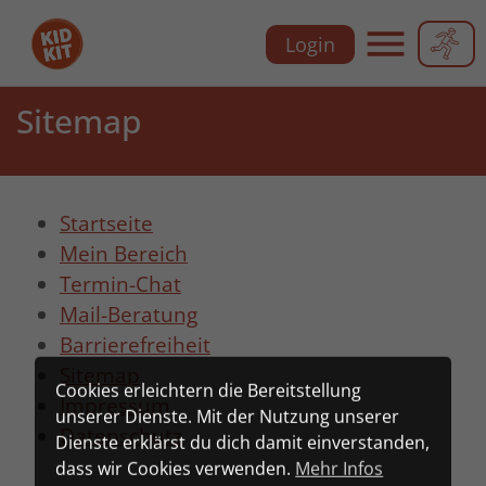
Zu
Zu
Zu
Zu
Login
der
dem
der
dem
Hauptnavigation
Inhalt
Meta-
Footer
Hauptnavi
der
der
Navigation
der
Sitemap
Webseite
Webseite
der
Webseite
Webseite
Startseite
Mein Bereich
Termin-Chat
Mail-Beratung
Barrierefreiheit
Sitemap
Cookies erleichtern die Bereitstellung
Impressum
unserer Dienste. Mit der Nutzung unserer
Datenschutz
Dienste erklärst du dich damit einverstanden,
dass wir Cookies verwenden.
Mehr Infos